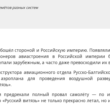
емётов разных систем
бошёл стороной и Российскую империю. Появляли
онеров авиастроения в Российской империи 
упали зарубежным, а часто даже превосходили их 
нструктора авиационного отдела Русско-Балтийск
о аэроплана для проведения воздушной разв
язь».
ни предрекали полный провал самолёту — по 
о «Русский витязь» не только прекрасно летал, но 