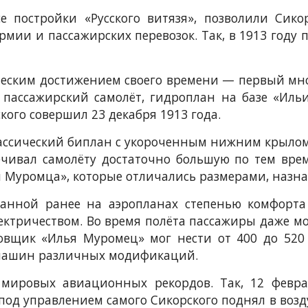
е постройки «Русского витязя», позволили Сик
мии и пассажирских перевозок. Так, в 1913 году
ческим достижением своего времени — первый м
пассажирский самолёт, гидроплан на базе «Иль
кого совершил 23 декабря 1913 года.
ассический биплан с укороченным нижним крылом
ивал самолёту достаточно большую по тем време
 Муромца», которые отличались размерами, назна
данной ранее на аэропланах степенью комфорт
лектричеством. Во время полёта пассажиры даже м
овщик «Илья Муромец» мог нести от 400 до 520
6 машин различных модификаций.
 мировых авиационных рекордов. Так, 12 февра
од управлением самого Сикорского поднял в воздух