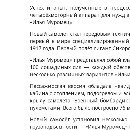
Успех и опыт, полученные в процесс
четырёхмоторный аппарат для нужд ар
«Илья Муромец».
Новый самолёт стал передовым техни
первый в мире специализированный 
1917 года. Первый полёт гигант Сикорс
«Илья Муромец» представлял собой кл
100 лошадиных сил
—
каждый обеспеч
несколько различных вариантов «Ильи
Пассажирская версия обладала неви
кабина с отоплением, подогревом и э
крылу самолёта. Военный бомбардир
пулемётами. Всего было построено 7
Новый самолёт установил несколько
грузоподъёмности
—
«Илья Муромец» п