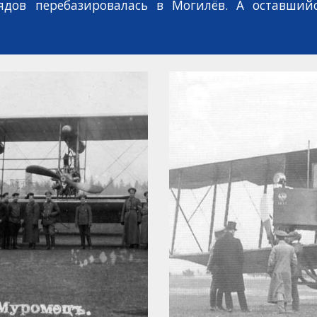
ядов перебазировалась в Могил
ё
в. А оставший