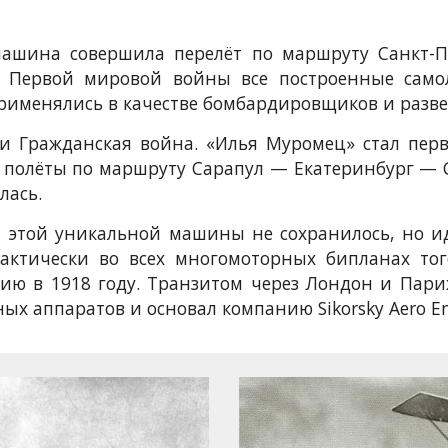
 машина совершила перелёт по маршруту Санкт-П
 Первой мировой войны все построенные само
рименялись в качестве бомбардировщиков и разве
 и Гражданская война. «Илья Муромец» стал пе
у полёты по маршруту Сарапул — Екатеринбург — 
лась.
 этой уникальной машины не сохранилось, но и
актически во всех многомоторных бипланах тог
ию в 1918 году. Транзитом через Лондон и Париж
х аппаратов и основал компанию Sikorsky Aero Eng